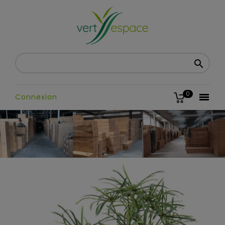

0

Connexion