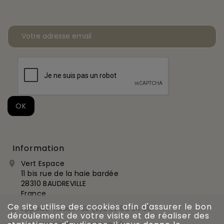
Information
Vert Espace

11 bis rue de la haie bardée
28310 BAUDREVILLE
France
Ce site utilise des cookies afin d'assurer le bon
Appelez-nous :
+33 (0)2 37 99 54 56

déroulement de votre visite et de réaliser des
commercial@vert-espace.fr