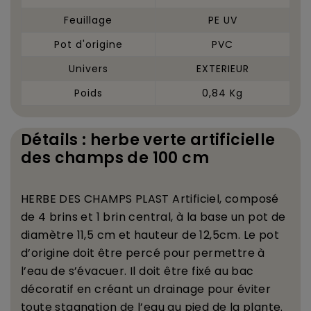
Feuillage
PE UV
Pot d'origine
PVC
Univers
EXTERIEUR
Poids
0,84 Kg
Détails : herbe verte artificielle
des champs de 100 cm
HERBE DES CHAMPS PLAST Artificiel, compos
é
de 4 brins et 1 brin central,
à
la base un pot de
diam
è
tre 11,5 cm et hauteur de 12,5cm.
Le pot
d
’
origine doit
ê
tre perc
é
pour permettre
à
l
’
eau de s
’
é
vacuer. Il doit
ê
tre fix
é
au bac
d
é
coratif en cr
é
ant un drainage pour
é
viter
toute stagnation de l
’
eau au pied de la plante.