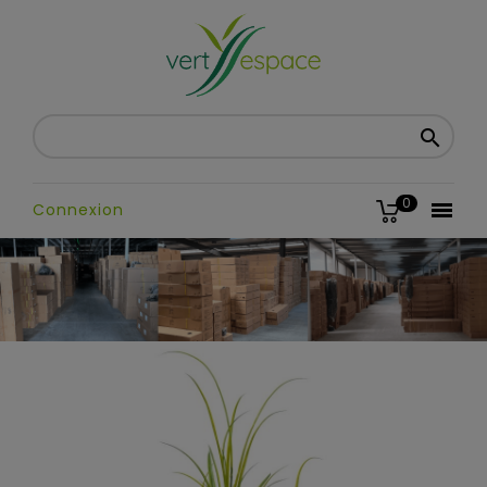

0

Connexion