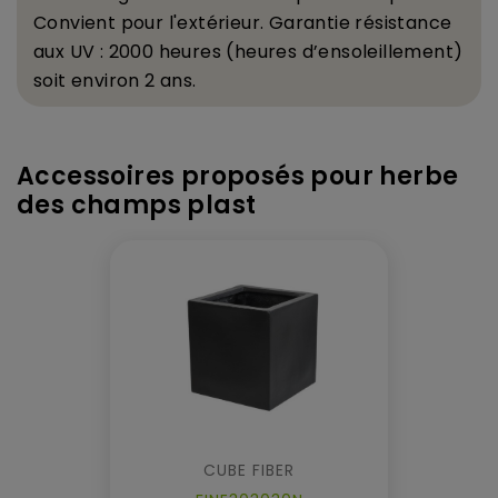
C
onvient pour l'ext
é
rieur. Garantie r
é
sistance
aux UV : 2000 heures (heures d
’
ensoleillement)
soit environ 2 ans.
Accessoires proposés pour herbe
des champs plast
CUBE FIBER