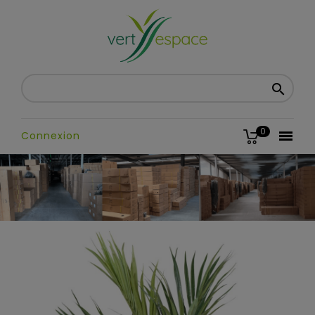

0

Connexion