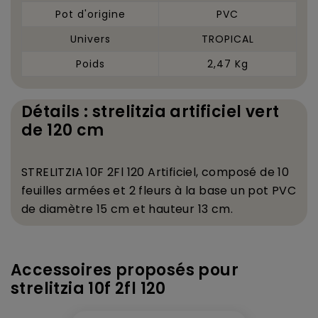
Pot d'origine
PVC
Univers
TROPICAL
Poids
2,47 Kg
Détails : strelitzia artificiel vert
de 120 cm
STRELITZIA 10F 2Fl 120 Artificiel, compos
é
de 10
feuilles arm
é
es et 2 fleurs
à
la base un pot PVC
de diam
è
tre 15 cm et hauteur 13 cm.
Accessoires proposés pour
strelitzia 10f 2fl 120