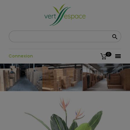

0

Connexion