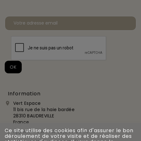
Information
Vert Espace

11 bis rue de la haie bardée
28310 BAUDREVILLE
France
Ce site utilise des cookies afin d'assurer le bon
Appelez-nous :
+33 (0)2 37 99 54 56

déroulement de votre visite et de réaliser des