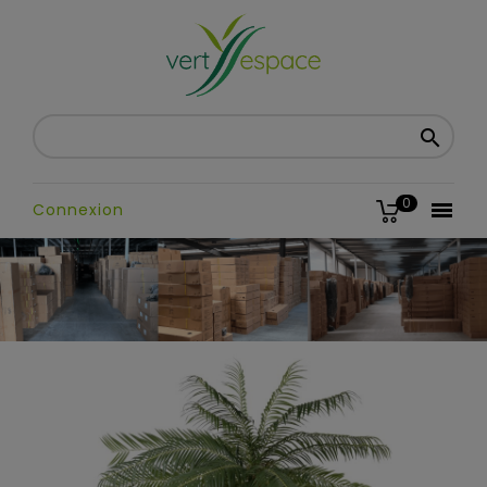

0

Connexion