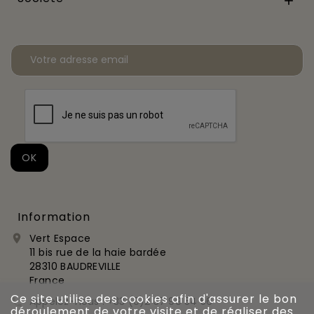

Information
Vert Espace

11 bis rue de la haie bardée
28310 BAUDREVILLE
France
Ce site utilise des cookies afin d'assurer le bon
Appelez-nous :
+33 (0)2 37 99 54 56

déroulement de votre visite et de réaliser des