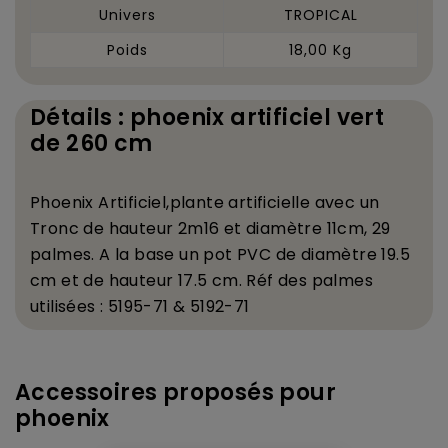
Univers
TROPICAL
Poids
18,00 Kg
Détails : phoenix artificiel vert
de 260 cm
Phoenix Artificiel,
plante artificielle avec un
Tronc de hauteur 2m16
et diam
è
tre 11cm
, 29
palmes
. A la base un pot PVC de diam
è
tre 19.5
cm et de hauteur 17.5 cm. R
é
f des palmes
utilis
é
es : 5195-71 & 5192-71
Accessoires proposés pour
phoenix