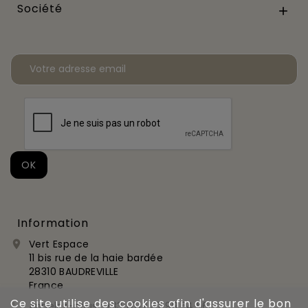
Société

Information
Vert Espace

11 bis rue de la haie bardée
28310 BAUDREVILLE
France
Ce site utilise des cookies afin d'assurer le bon
Appelez-nous :
+33 (0)2 37 99 54 56
