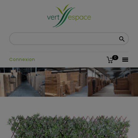

0

Connexion