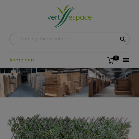

0

Anmelden