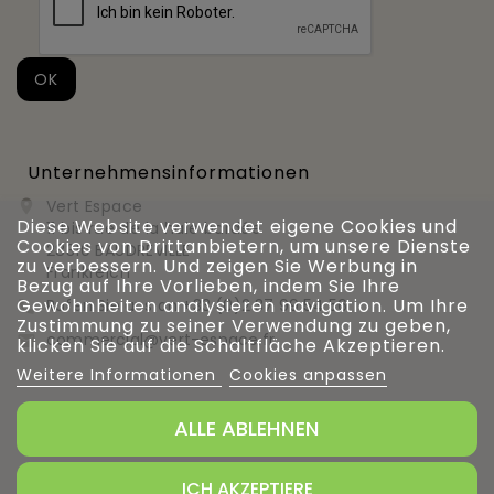
Unternehmensinformationen
Vert Espace

Diese Website verwendet eigene Cookies und
11 bis rue de la haie bardée
Cookies von Drittanbietern, um unsere Dienste
28310 BAUDREVILLE
zu verbessern. Und zeigen Sie Werbung in
Frankreich
Bezug auf Ihre Vorlieben, indem Sie Ihre
Gewohnheiten analysieren navigation. Um Ihre
Rufen Sie uns an
+33 (0)2 37 99 54 56

Zustimmung zu seiner Verwendung zu geben,
commercial@vert-espace.fr

klicken Sie auf die Schaltfläche Akzeptieren.
Weitere Informationen
Cookies anpassen
ALLE ABLEHNEN
Verwaltung von Cookies
ICH AKZEPTIERE