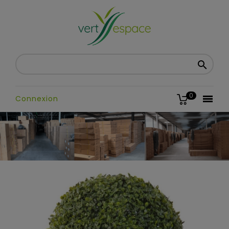

0

Connexion