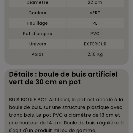
Diamètre
22 cm
Couleur
VERT
Feuillage
PE
Pot d'origine
PVC
Univers
EXTERIEUR
Poids
2,10 Kg
Détails : boule de buis artificiel
vert de 30 cm en pot
BUIS BOULE POT Artificiel, le pot est accol
é
à
la
boule de buis, sur une structure plastique avec
tronc bois. Le pot PVC a diam
è
tre de 13 cm et
une hauteur de 14 cm. Boule de buis r
é
guli
è
re. Il
s'agit d'un produit milieu de gamme.