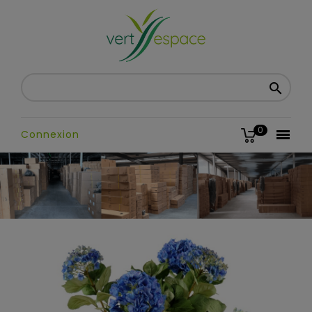

0

Connexion