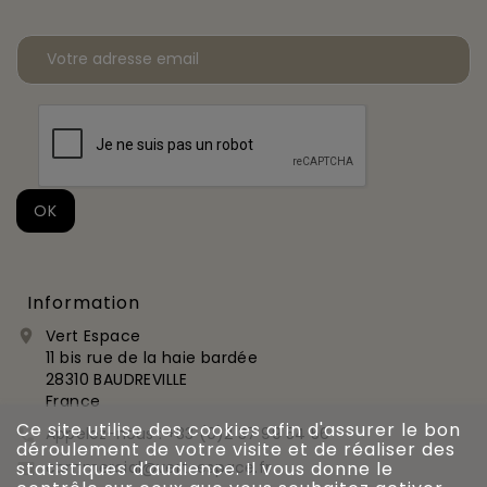
Information
Vert Espace

11 bis rue de la haie bardée
28310 BAUDREVILLE
France
Ce site utilise des cookies afin d'assurer le bon
Appelez-nous :
+33 (0)2 37 99 54 56

déroulement de votre visite et de réaliser des
commercial@vert-espace.fr
statistiques d'audience. Il vous donne le
