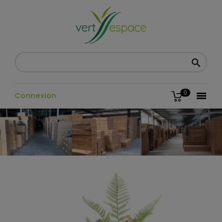

0

Connexion