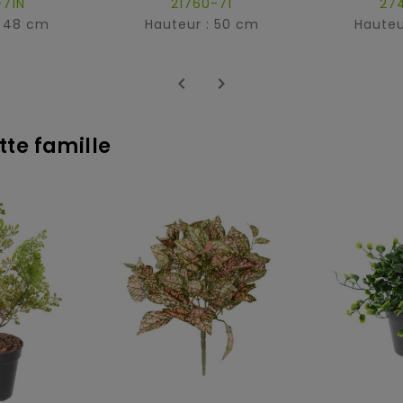
-71N
21760-71
27
: 48 cm
Hauteur : 50 cm
Hauteu


tte famille