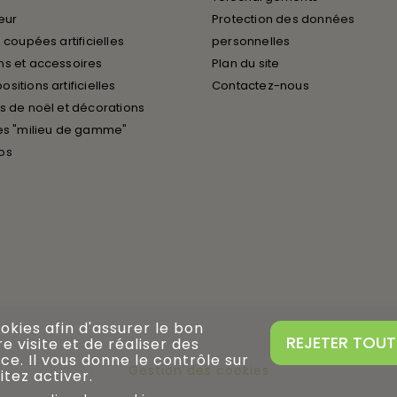
ieur
Protection des données
 coupées artificielles
personnelles
s et accessoires
Plan du site
sitions artificielles
Contactez-nous
s de noël et décorations
es "milieu de gamme"
os
ookies afin d'assurer le bon
REJETER TOUT
 visite et de réaliser des
ce. Il vous donne le contrôle sur
Gestion des cookies
tez activer.