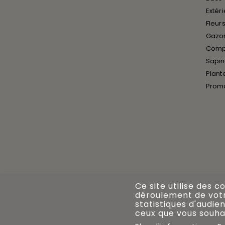
Extér
Fleurs
Gazon
Compo
Sapin
Plant
Prom
Ce site utilise des c
déroulement de votre
statistiques d'audien
ceux que vous souhai