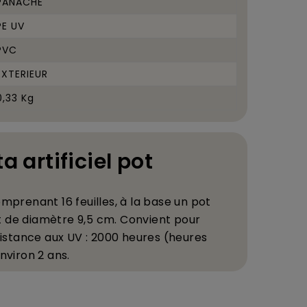
PANACHE
PE UV
PVC
EXTERIEUR
0,33 Kg
ta artificiel pot
omprenant 16 feuilles,
à
la base un pot
t de diam
è
tre 9,5 cm.
C
onvient pour
sistance aux UV : 2000 heures (heures
nviron 2 ans.