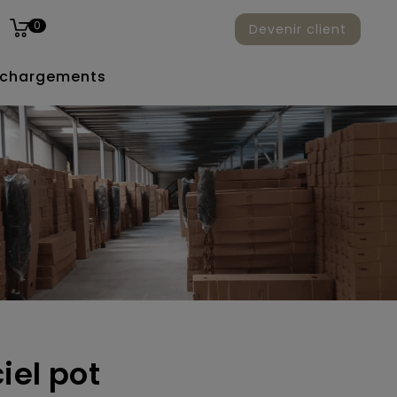
0
Devenir client
échargements
ciel pot