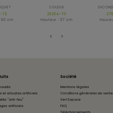
IQUET
COLEUS
DICOND
-72
25254-73
27
: 50 cm
Hauteur : 37 cm
Hauteu


uits
Société
eautés
Mentions légales
 et arbustes artificiels
Conditions générales de vente
ités "anti-feu"
Vert Espace
ages artificiels
FAQ
Téléchargements