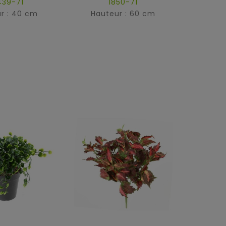
439-71
1850-71
r : 40 cm
Hauteur : 60 cm
Hau