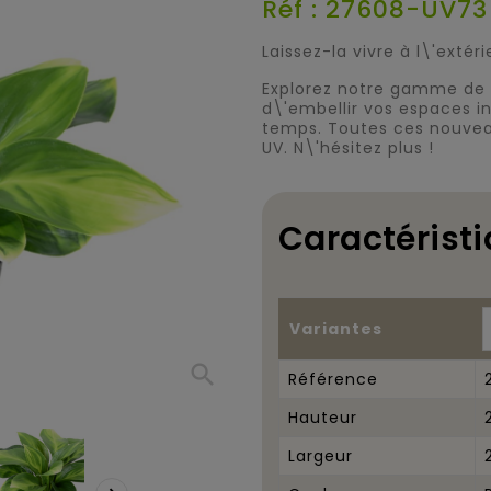
Réf : 27608-UV73
Laissez-la vivre à l\'extér
Explorez notre gamme de 
d\'embellir vos espaces i
temps. Toutes ces nouveau
UV. N\'hésitez plus !
Caractéristi
Variantes
search
Référence
Hauteur
Largeur