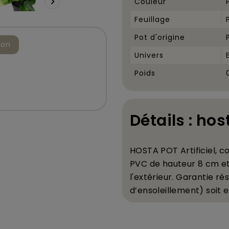

Couleur
Feuillage
Pot d'origine
ion
Univers
Poids
Détails : hos
HOSTA POT Artificiel, c
PVC de hauteur 8 cm e
l'ext
é
rieur. Garantie r
é
d
’
ensoleillement) soit e