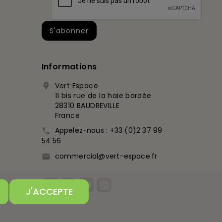
Informations
Vert Espace

11 bis rue de la haie bardée
28310 BAUDREVILLE
France
Appelez-nous :
+33 (0)2 37 99

54 56
commercial@vert-espace.fr

J'ACCEPTE