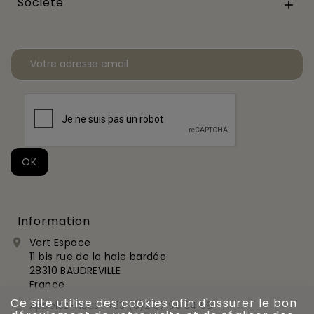
Société

Information
Vert Espace

11 bis rue de la haie bardée
28310 BAUDREVILLE
France
Ce site utilise des cookies afin d'assurer le bon
Appelez-nous :
+33 (0)2 37 99 54 56
