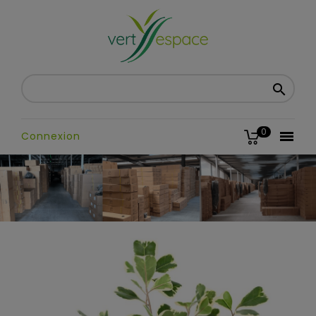

0

Connexion