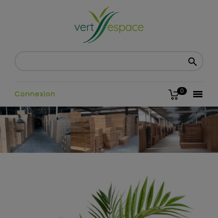

0

Connexion