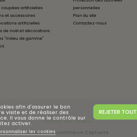
ieur
Protection des données
 coupées artificielles
personnelles
s et accessoires
Plan du site
sitions artificielles
Contactez-nous
s de noël et décorations
es "milieu de gamme"
os
ookies afin d'assurer le bon
REJETER TOUT
 visite et de réaliser des
ce. Il vous donne le contrôle sur
Gestion des cookies
tez activer.
ersonnaliser les cookies
Création e-commerce Captusite