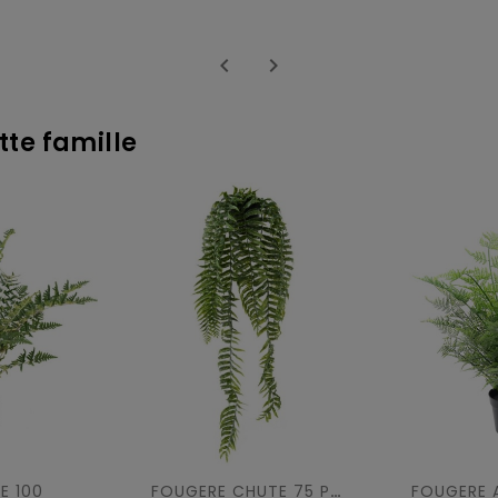


tte famille
E 100
FOUGERE CHUTE 75 POT