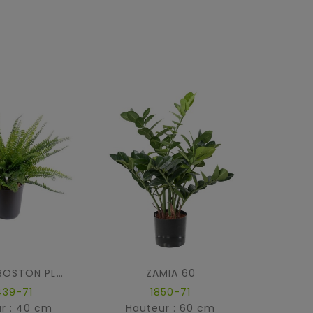
ZAMIA 60
FOUGERE BOSTON PLAST
439-71
1850-71
r : 40 cm
Hauteur : 60 cm
Hau