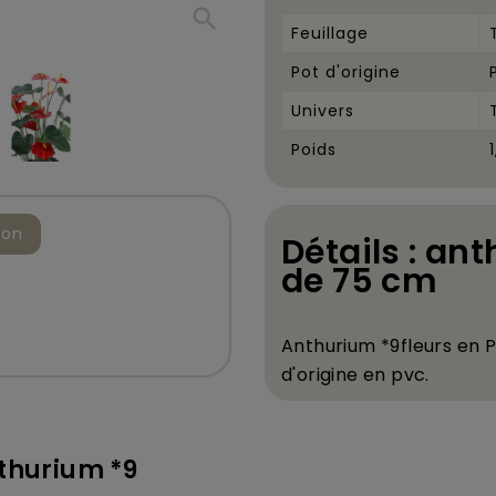
search
Feuillage
Pot d'origine
Univers
Poids
ion
Détails : ant
de 75 cm
Anthurium *9fleurs en Po
d'origine en pvc.
thurium *9