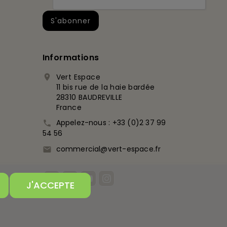
Informations
Vert Espace

11 bis rue de la haie bardée
28310 BAUDREVILLE
France
Appelez-nous :
+33 (0)2 37 99

54 56
commercial@vert-espace.fr

J'ACCEPTE