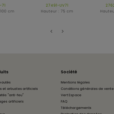
-71
27491-UV71
276
 100 cm
Hauteur : 75 cm
Hauteu


uits
Société
eautés
Mentions légales
 et arbustes artificiels
Conditions générales de vente
ités "anti-feu"
Vert Espace
ages artificiels
FAQ
Téléchargements