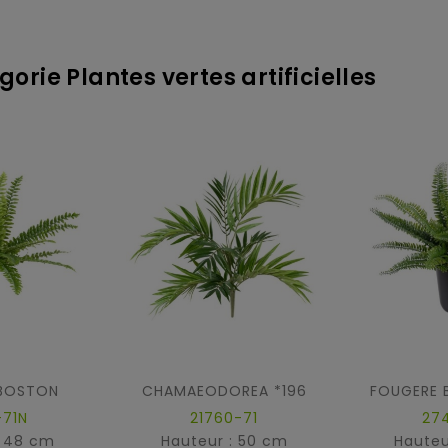
orie Plantes vertes artificielles
BOSTON
CHAMAEODOREA *196
-71N
21760-71
27
: 48 cm
Hauteur : 50 cm
Hauteu