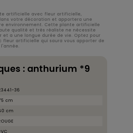
e artificielle avec fleur artificielle,
dans votre décoration et apportera une
e environnement. Cette plante artificielle
haute qualité et très réaliste ne nécessite
er et a une longue durée de vie. Optez pour
c fleur artificielle qui saura vous apporter de
 l'année.
ques : anthurium *9
23441-36
75 cm
40 cm
ROUGE
PVC