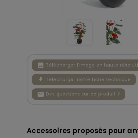
image
Télécharger l'image en haute résolut
file_download
Télécharger notre fiche technique
mail
Des questions sur ce produit ?
Accessoires proposés pour an