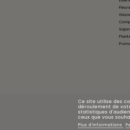
Extér
Fleurs
Gazon
Compo
Sapin
Plant
Prom
Ce site utilise des c
déroulement de votre
statistiques d'audien
ceux que vous souhai
Plus d'informations
P