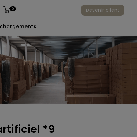
0
Devenir client
échargements
tificiel *9