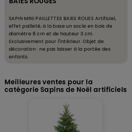
BAIES ROUGES
SAPIN MINI PAILLETTES BAIES ROUES
Artificiel,
effet paillet
é
,
à
la base un socle en bois de
diam
è
tre 8 cm et de hauteur 3 cm.
Exclusivement pour l'int
é
rieur. Objet de
d
é
coration : ne pas laisser
à
la port
é
e des
enfants.
Meilleures ventes pour la
catégorie Sapins de Noël artificiels