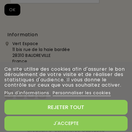
Information
Vert Espace

11 bis rue de la haie bardée
28310 BAUDREVILLE
France
Ce site utilise des cookies afin d'assurer le bon
Appelez-nous :
+33 (0)2 37 99 54 56

déroulement de votre visite et de réaliser des
statistiques d'audience. Il vous donne le
commercial@vert-espace.fr

contrôle sur ceux que vous souhaitez activer.
Plus d'informations
Personnaliser les cookies
REJETER TOUT
Gestion des cookies
J'ACCEPTE
Création e-commerce Captusite