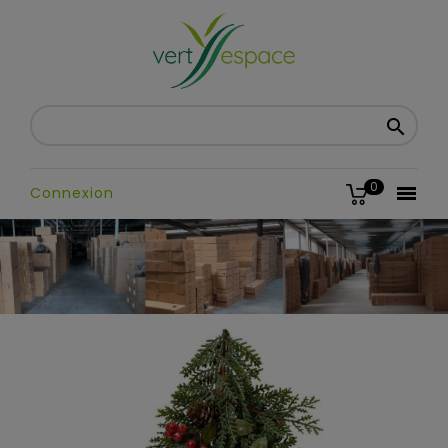

0

Connexion