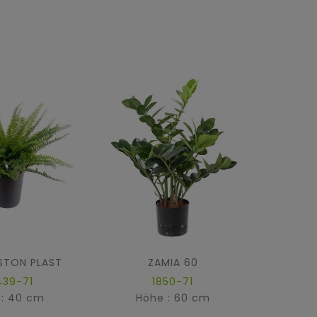
STON PLAST
ZAMIA 60
439-71
1850-71
 : 40 cm
Höhe : 60 cm
Hö