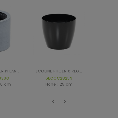
ZYLINDRISCHER PFLANZTOPF FIBER
ECOLINE PHOENIX REGULAR PFLANZGEFÄSS
030G
6ECOC2825N
30 cm
Höhe : 25 cm

