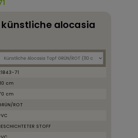
71
 künstliche alocasia
21843-71
110 cm
70 cm
GRÜN/ROT
PVC
BESCHICHTETER STOFF
PVC