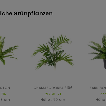
tliche Grünpflanzen
OSTON
CHAMAEODOREA *196
FARN BO
-71N
21760-71
27
48 cm
Höhe : 50 cm
Höhe