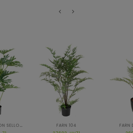


FARN 104
FARN 
PHILODENDRON SELLOUM 120