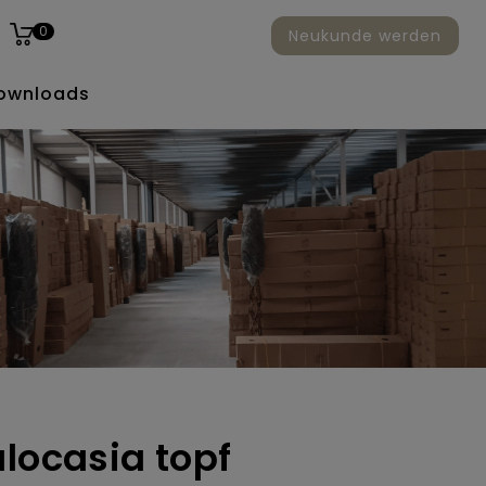
0
Neukunde werden
ownloads
alocasia topf