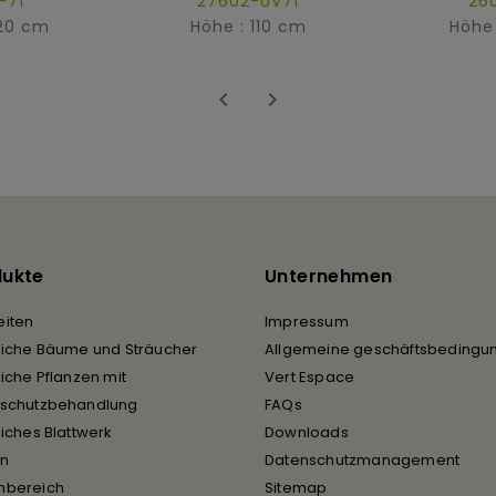
-71
27602-UV71
26
120 cm
Höhe : 110 cm
Höhe 


dukte
Unternehmen
iten
Impressum
liche Bäume und Sträucher
Allgemeine geschäftsbedingu
liche Pflanzen mit
Vert Espace
rschutzbehandlung
FAQs
liches Blattwerk
Downloads
en
Datenschutzmanagement
nbereich
Sitemap