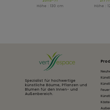
20113-71
21771
Höhe : 130 cm
Höhe : 
Pro
Neuhe
Künst
Spezialist für hochwertige
Künst
künstliche Bäume, Pflanzen und
Blumen für den Innen- und
Feue
Außenbereich.
Künst
Käst
Auße