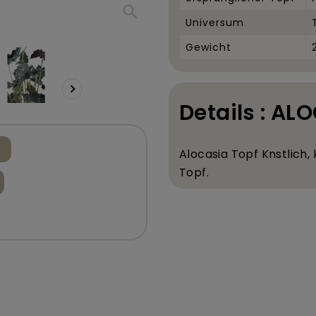
search
Universum
Gewicht

Details : AL
Alocasia Topf K
nstlich, 
Topf.