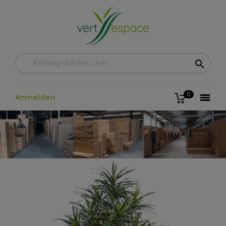

0

Anmelden