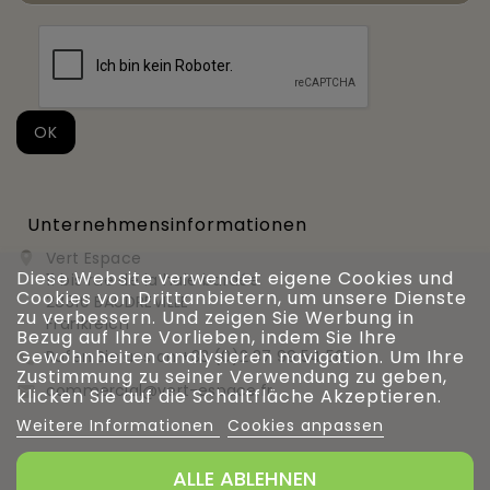
Unternehmensinformationen
Vert Espace

Diese Website verwendet eigene Cookies und
11 bis rue de la haie bardée
Cookies von Drittanbietern, um unsere Dienste
28310 BAUDREVILLE
zu verbessern. Und zeigen Sie Werbung in
Frankreich
Bezug auf Ihre Vorlieben, indem Sie Ihre
Gewohnheiten analysieren navigation. Um Ihre
Rufen Sie uns an
+33 (0)2 37 99 54 56

Zustimmung zu seiner Verwendung zu geben,
commercial@vert-espace.fr

klicken Sie auf die Schaltfläche Akzeptieren.
Weitere Informationen
Cookies anpassen
ALLE ABLEHNEN