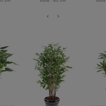
100 cm
Höhe : 160 cm
Höhe

