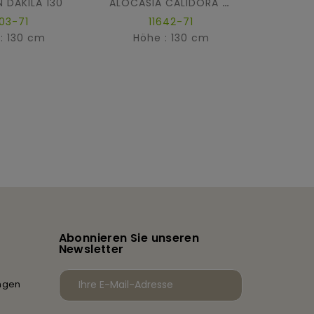
 DAKILA 130
ALOCASIA CALIDORA TB
103-71
11642-71
: 130 cm
Höhe : 130 cm
POTH
Hö
Abonnieren Sie unseren
Newsletter
ngen