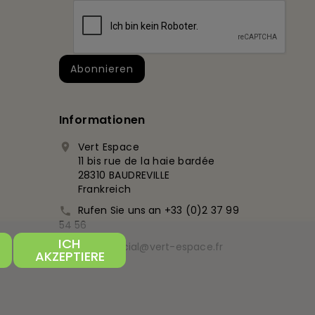
Informationen
Vert Espace

11 bis rue de la haie bardée
28310 BAUDREVILLE
Frankreich
Rufen Sie uns an
+33 (0)2 37 99

54 56
ICH
commercial@vert-espace.fr

AKZEPTIERE