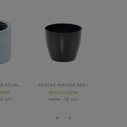
ZYLINDRISCHER PFLANZTOPF FIBER
ECOLINE PHOENIX REGULAR PFLANZGEFÄSS
030G
6ECOC2825N
30 cm
Höhe : 25 cm

