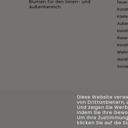
Blumen für den Innen- und
Feue
Außenbereich.
Künst
Käst
Auße
Künst
Rase
Künst
Weih
Günst
Sond
Diese Website verw
von Drittanbietern,
Und zeigen Sie Werbu
indem Sie Ihre Gewo
Um Ihre Zustimmung
klicken Sie auf die 