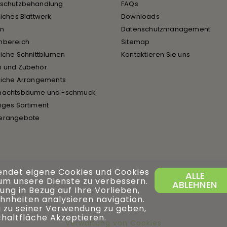
rschutzbehandlung
FAQs
liches Blattwerk
Downloads
en
Datenschutzmanagement
nbereich
Sitemap
liche Schnittblumen
Kontaktieren Sie uns
n und Zubehör
liche Arrangements
nachtsbäume und -schmuck
iges Sortiment
erangebote
endet eigene Cookies und Cookies
ALLE
 um unsere Dienste zu verbessern.
ABLEHNEN
ng in Bezug auf Ihre Vorlieben,
hnheiten analysieren navigation.
 zu seiner Verwendung zu geben,
Schaltfläche Akzeptieren.
Verwaltung von Cookies