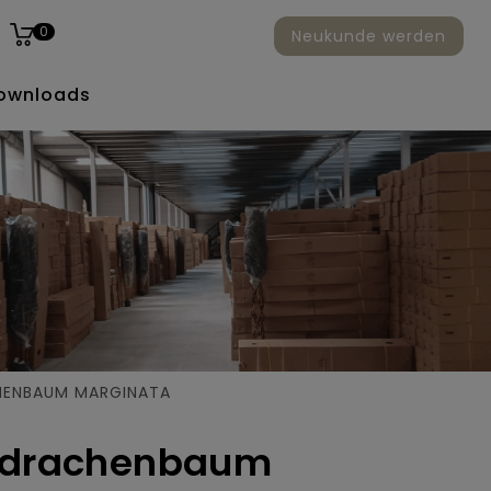
0
Neukunde werden
ownloads
HENBAUM MARGINATA
r drachenbaum