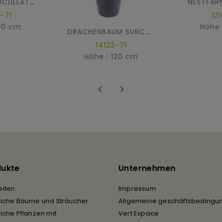
NESTFARN
ALOCASIA CUCULLATA 3T
-71
12
110 cm
Höhe 
DRACHENBAUM SURCULOSA
14123-71
Höhe : 120 cm


dukte
Unternehmen
iten
Impressum
liche Bäume und Sträucher
Allgemeine geschäftsbedingu
liche Pflanzen mit
Vert Espace