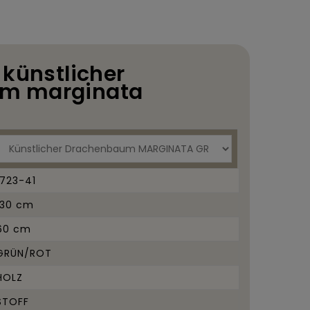
1
 künstlicher
m marginata
1723-41
130 cm
60 cm
GRÜN/ROT
HOLZ
STOFF