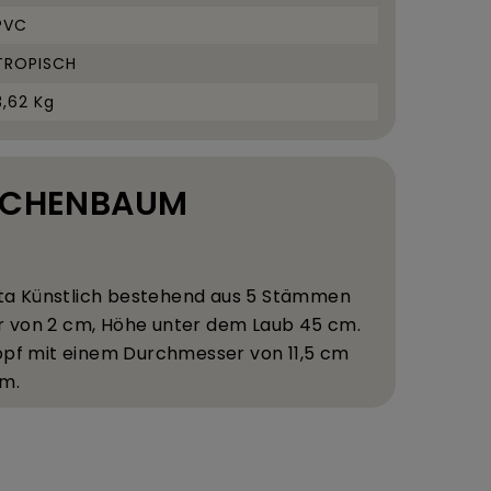
PVC
TROPISCH
3,62 Kg
RACHENBAUM
ta
K
ü
nstlich bestehend aus 5 St
ä
mmen
 von 2 cm, H
ö
he unter dem Laub 45 cm.
opf mit einem Durchmesser von 11,5 cm
cm.