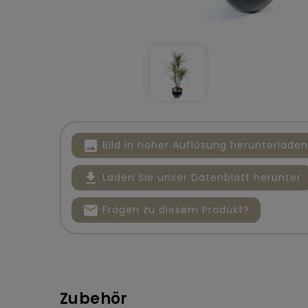
image
Bild in hoher Auflösung herunterladen
file_download
Laden Sie unser Datenblatt herunter
mail
Fragen zu diesem Produkt?
Zubehör