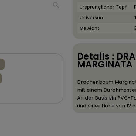
search
Ursprünglicher Topf
Universum
Gewicht
Details : D
MARGINATA
Drachenbaum Margina
mit einem Durchmesser
An der Basis ein PVC-T
und einer H
ö
he von 12 