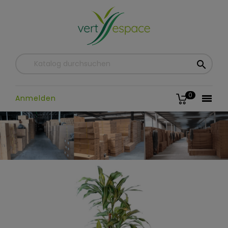

0

Anmelden