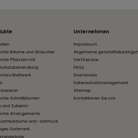
dukte
Unternehmen
iten
Impressum
liche Bäume und Sträucher
Allgemeine geschäftsbedingu
liche Pflanzen mit
Vert Espace
rschutzbehandlung
FAQs
liches Blattwerk
Downloads
en
Datenschutzmanagement
nbereich
Sitemap
liche Schnittblumen
Kontaktieren Sie uns
n und Zubehör
liche Arrangements
nachtsbäume und -schmuck
iges Sortiment
erangebote