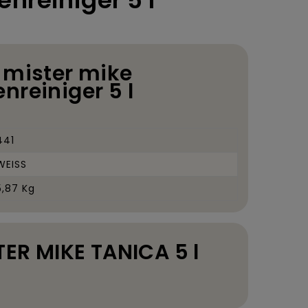
nreiniger 5 l
 mister mike
nreiniger 5 l
441
WEISS
5,87 Kg
STER MIKE TANICA 5 l