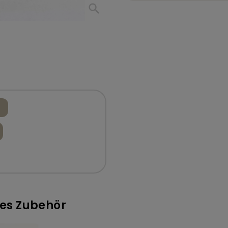
search
res Zubehör