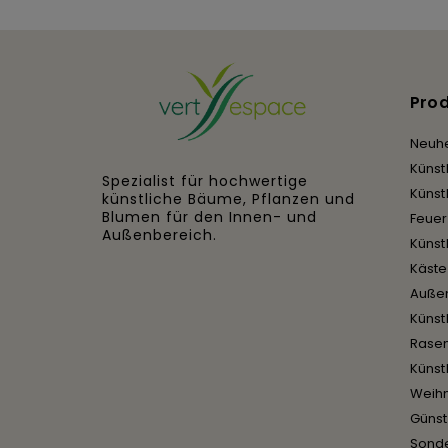
Pro
Neuhe
Künst
Spezialist für hochwertige
Künst
künstliche Bäume, Pflanzen und
Blumen für den Innen- und
Feue
Außenbereich.
Künst
Käst
Auße
Künst
Rase
Künst
Weih
Günst
Sond