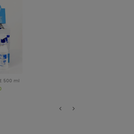
E 500 ml
0

