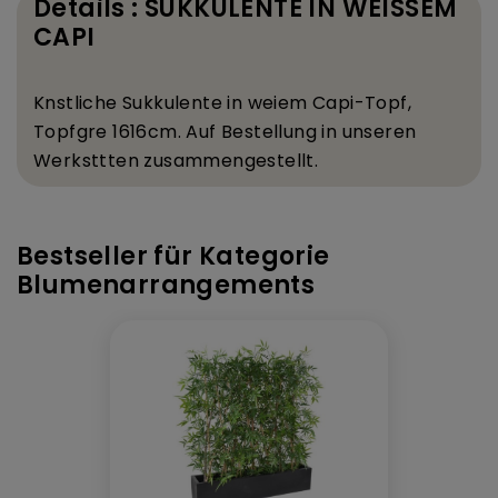
Details : SUKKULENTE IN WEISSEM
CAPI
K
nstliche Sukkulente in wei
em Capi-Topf,
Topfgr
e 16
16
cm. Auf Bestellung in unseren
Werkst
tten zusammengestellt.
Bestseller für Kategorie
Blumenarrangements