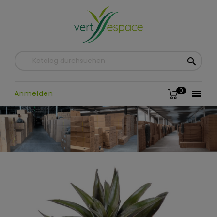

0

Anmelden