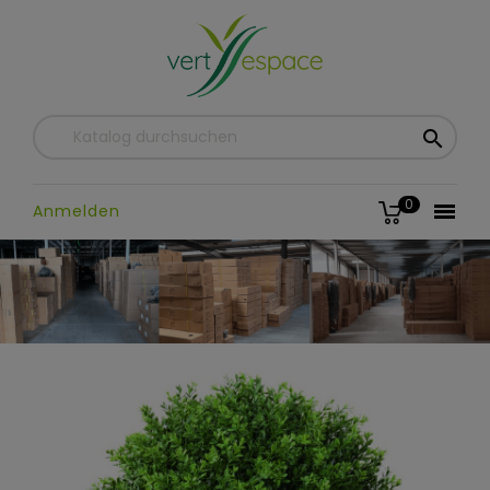

0

Anmelden