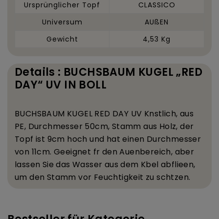
Ursprünglicher Topf
CLASSICO
Universum
AUßEN
Gewicht
4,53 Kg
Details : BUCHSBAUM KUGEL „RED
DAY“ UV IN BOLL
BUCHSBAUM KUGEL
RED DAY
UV K
nstlich, aus
PE, Durchmesser 50
cm, Stamm aus Holz, der
Topf ist 9
cm hoch und hat einen Durchmesser
von 11
cm. Geeignet f
r den Au
enbereich, aber
lassen Sie das Wasser aus dem K
bel abflie
en,
um den Stamm vor Feuchtigkeit zu sch
tzen.