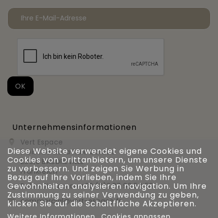
Unternehmensinformationen
Vert Espace

Diese Website verwendet eigene Cookies und
11 bis rue de la haie bardée
Cookies von Drittanbietern, um unsere Dienste
28310 BAUDREVILLE
zu verbessern. Und zeigen Sie Werbung in
Frankreich
Bezug auf Ihre Vorlieben, indem Sie Ihre
Gewohnheiten analysieren navigation. Um Ihre
Rufen Sie uns an
+33 (0)2 37 99 54 56

Zustimmung zu seiner Verwendung zu geben,
commercial@vert-espace.fr

klicken Sie auf die Schaltfläche Akzeptieren.
Weitere Informationen
Cookies anpassen