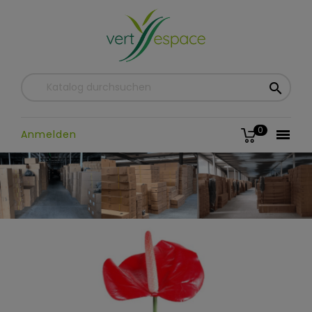

0

Anmelden