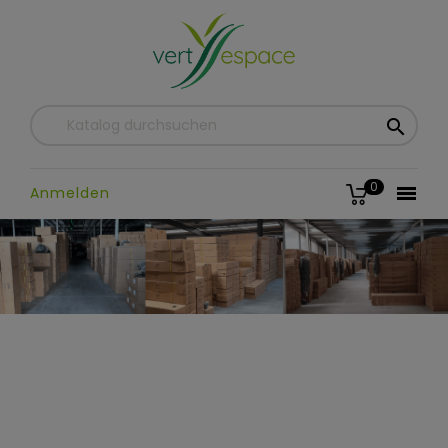

0

Anmelden