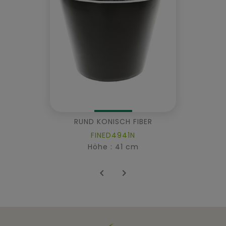
RUND KONISCH FIBER
FINED4941N
Höhe : 41 cm

