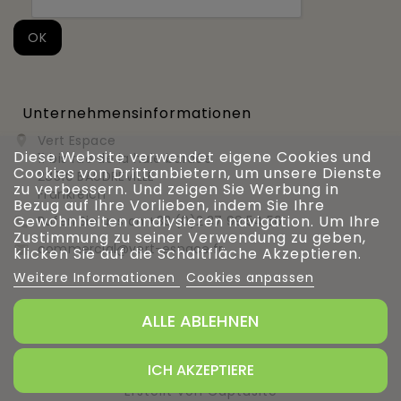
Unternehmensinformationen
Vert Espace

Diese Website verwendet eigene Cookies und
11 bis rue de la haie bardée
Cookies von Drittanbietern, um unsere Dienste
28310 BAUDREVILLE
zu verbessern. Und zeigen Sie Werbung in
Frankreich
Bezug auf Ihre Vorlieben, indem Sie Ihre
Gewohnheiten analysieren navigation. Um Ihre
Rufen Sie uns an
+33 (0)2 37 99 54 56

Zustimmung zu seiner Verwendung zu geben,
commercial@vert-espace.fr

klicken Sie auf die Schaltfläche Akzeptieren.
Weitere Informationen
Cookies anpassen
ALLE ABLEHNEN
Verwaltung von Cookies
ICH AKZEPTIERE
Erstellt von Captusite