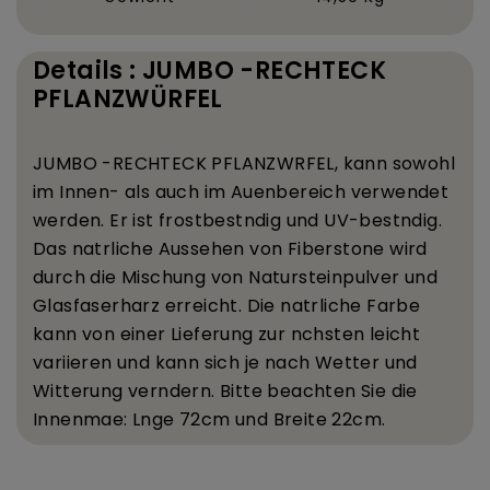
Details : JUMBO -RECHTECK
PFLANZWÜRFEL
JUMBO -RECHTECK PFLANZW
RFEL, kann sowohl
im Innen- als auch im Au
enbereich verwendet
werden. Er ist frostbest
ndig und UV-best
ndig.
Das nat
rliche Aussehen von Fiberstone wird
durch die Mischung von Natursteinpulver und
Glasfaserharz erreicht. Die nat
rliche Farbe
kann von einer Lieferung zur n
chsten leicht
variieren und kann sich je nach Wetter und
Witterung ver
ndern. Bitte beachten Sie die
Innenma
e: L
nge 72
cm und Breite 22
cm.