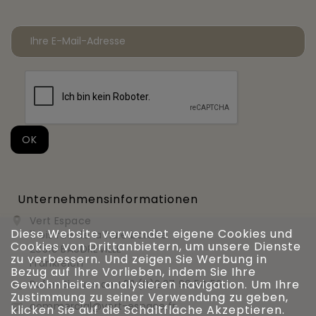
Unternehmensinformationen
Vert Espace

Diese Website verwendet eigene Cookies und
11 bis rue de la haie bardée
Cookies von Drittanbietern, um unsere Dienste
28310 BAUDREVILLE
zu verbessern. Und zeigen Sie Werbung in
Frankreich
Bezug auf Ihre Vorlieben, indem Sie Ihre
Gewohnheiten analysieren navigation. Um Ihre
Rufen Sie uns an
+33 (0)2 37 99 54 56

Zustimmung zu seiner Verwendung zu geben,
commercial@vert-espace.fr

klicken Sie auf die Schaltfläche Akzeptieren.