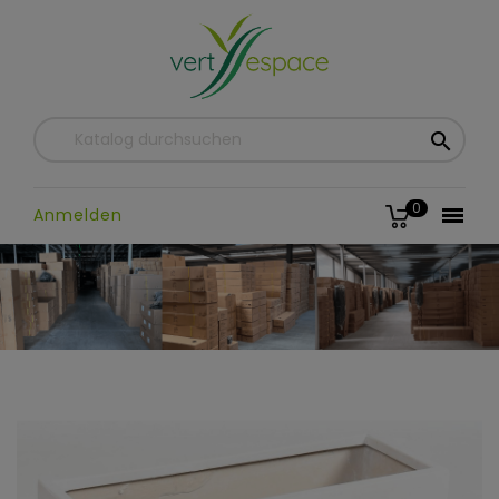

0

Anmelden