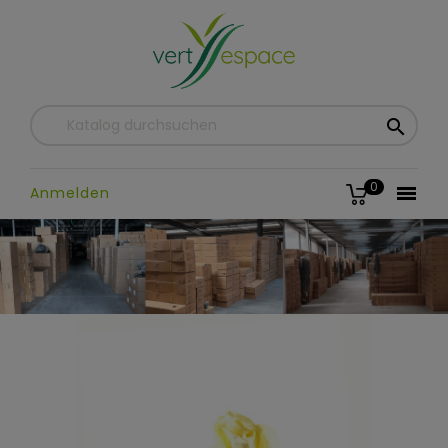

0

Anmelden