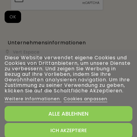
Unternehmensinformationen
Vert Espace

Diese Website verwendet eigene Cookies und
11 bis rue de la haie bardée
Cookies von Drittanbietern, um unsere Dienste
28310 BAUDREVILLE
zu verbessern. Und zeigen Sie Werbung in
Frankreich
Bezug auf Ihre Vorlieben, indem Sie Ihre
Gewohnheiten analysieren navigation. Um Ihre
Rufen Sie uns an
+33 (0)2 37 99 54 56

Zustimmung zu seiner Verwendung zu geben,
commercial@vert-espace.fr

klicken Sie auf die Schaltfläche Akzeptieren.
Weitere Informationen
Cookies anpassen
ALLE ABLEHNEN
Verwaltung von Cookies
ICH AKZEPTIERE