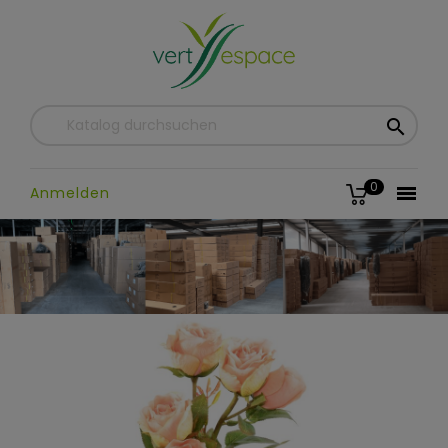

0

Anmelden