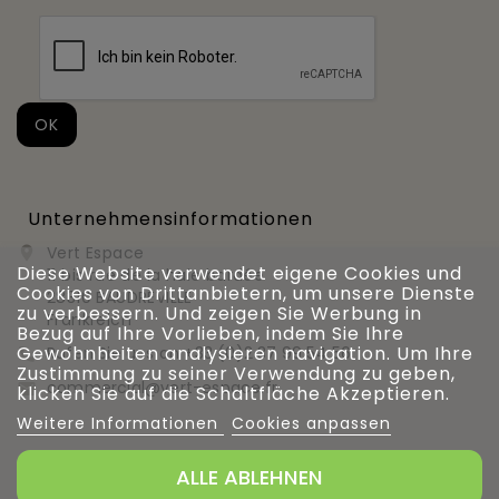
Unternehmensinformationen
Vert Espace

Diese Website verwendet eigene Cookies und
11 bis rue de la haie bardée
Cookies von Drittanbietern, um unsere Dienste
28310 BAUDREVILLE
zu verbessern. Und zeigen Sie Werbung in
Frankreich
Bezug auf Ihre Vorlieben, indem Sie Ihre
Gewohnheiten analysieren navigation. Um Ihre
Rufen Sie uns an
+33 (0)2 37 99 54 56

Zustimmung zu seiner Verwendung zu geben,
commercial@vert-espace.fr

klicken Sie auf die Schaltfläche Akzeptieren.
Weitere Informationen
Cookies anpassen
ALLE ABLEHNEN