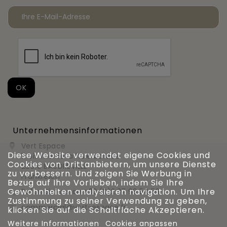
Unternehmensinformationen
Vert Espace

Diese Website verwendet eigene Cookies und
11 bis rue de la haie bardée
Cookies von Drittanbietern, um unsere Dienste
28310 BAUDREVILLE
zu verbessern. Und zeigen Sie Werbung in
Frankreich
Bezug auf Ihre Vorlieben, indem Sie Ihre
Gewohnheiten analysieren navigation. Um Ihre
Rufen Sie uns an
+33 (0)2 37 99 54 56

Zustimmung zu seiner Verwendung zu geben,
commercial@vert-espace.fr

klicken Sie auf die Schaltfläche Akzeptieren.
Weitere Informationen
Cookies anpassen