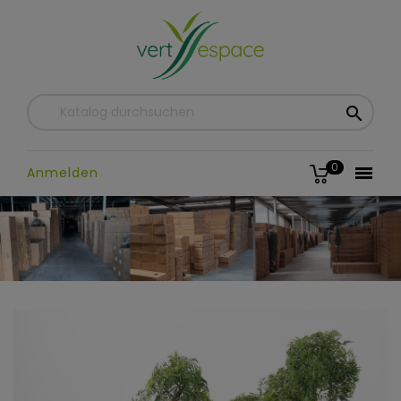

0

Anmelden