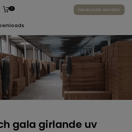
0
Neukunde werden
ownloads
ch gala girlande uv