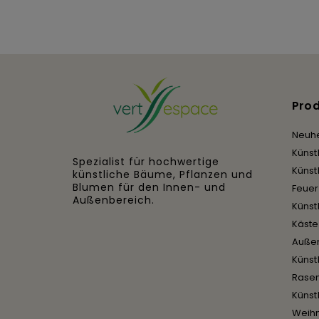
Pro
Neuhe
Künst
Spezialist für hochwertige
Künst
künstliche Bäume, Pflanzen und
Blumen für den Innen- und
Feue
Außenbereich.
Künst
Käst
Auße
Künst
Rase
Künst
Weih