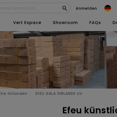

Anmelden
Vert Espace
Showroom
FAQs
D

che Girlanden
EFEU GALA GIRLANDE UV
Efeu künstli