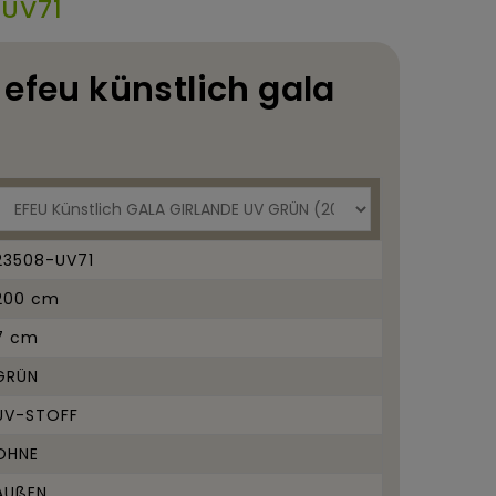
-UV71
 efeu künstlich gala
23508-UV71
200 cm
7 cm
GRÜN
UV-STOFF
OHNE
AUßEN