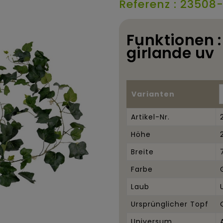
Referenz : 23508
Funktionen :
girlande uv
Varianten
Artikel-Nr.
Höhe
Breite
Farbe
Laub
Ursprünglicher Topf
Universum