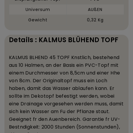
Universum
AUßEN
Gewicht
0,32 Kg
Details : KALMUS BLÜHEND TOPF
KALMUS BL
HEND 45 TOPF K
nstlich, bestehend
aus 10 Halmen, an der Basis ein PVC-Topf mit
einem Durchmesser von 8,5
cm und einer H
he
von 8
cm. Der Originaltopf muss ein Loch
haben, damit das Wasser ablaufen kann. Er
sollte im Dekotopf befestigt werden, wobei
eine Drainage vorgesehen werden muss, damit
sich kein Wasser am Fu
der Pflanze staut.
Geeignet f
r den Au
enbereich. Garantie f
r UV-
Best
ndigkeit: 2000 Stunden (Sonnenstunden),