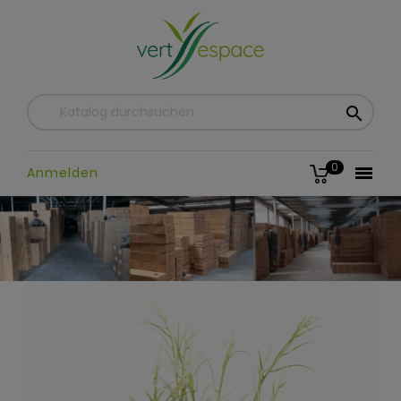

0

Anmelden