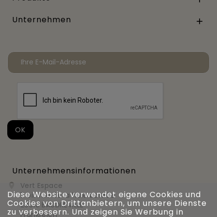
Unternehmen

Unternehmensinformationen
Vert Espace

Diese Website verwendet eigene Cookies und
11 bis rue de la haie bardée
Cookies von Drittanbietern, um unsere Dienste
28310 BAUDREVILLE
zu verbessern. Und zeigen Sie Werbung in
Frankreich