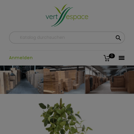

0

Anmelden