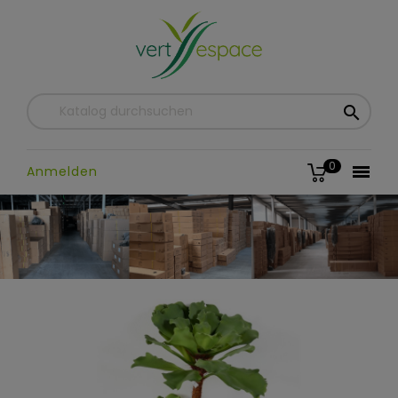

0

Anmelden