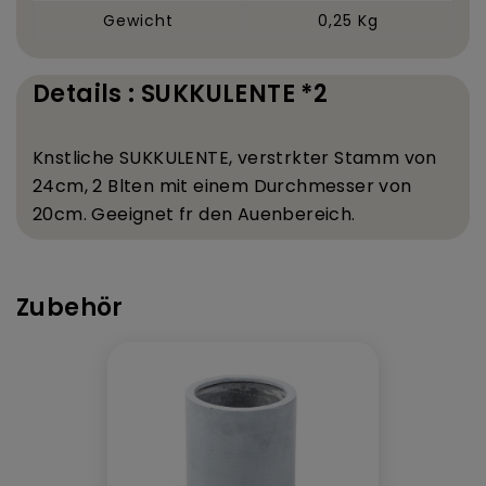
Gewicht
0,25 Kg
Details : SUKKULENTE *2
K
nstliche SUKKULENTE, verst
rkter Stamm von
24
cm, 2 Bl
ten mit einem Durchmesser von
20
cm. Geeignet f
r den Au
enbereich.
Zubehör