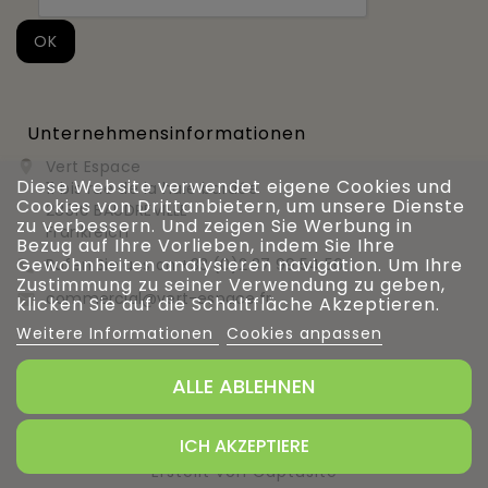
Unternehmensinformationen
Vert Espace

Diese Website verwendet eigene Cookies und
11 bis rue de la haie bardée
Cookies von Drittanbietern, um unsere Dienste
28310 BAUDREVILLE
zu verbessern. Und zeigen Sie Werbung in
Frankreich
Bezug auf Ihre Vorlieben, indem Sie Ihre
Gewohnheiten analysieren navigation. Um Ihre
Rufen Sie uns an
+33 (0)2 37 99 54 56

Zustimmung zu seiner Verwendung zu geben,
commercial@vert-espace.fr

klicken Sie auf die Schaltfläche Akzeptieren.
Weitere Informationen
Cookies anpassen
ALLE ABLEHNEN
Verwaltung von Cookies
ICH AKZEPTIERE
Erstellt von Captusite