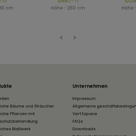
-71
10687-71
1012
210 cm
Höhe : 250 cm
Höhe 


dukte
Unternehmen
iten
Impressum
liche Bäume und Sträucher
Allgemeine geschäftsbedingu
liche Pflanzen mit
Vert Espace
rschutzbehandlung
FAQs
liches Blattwerk
Downloads