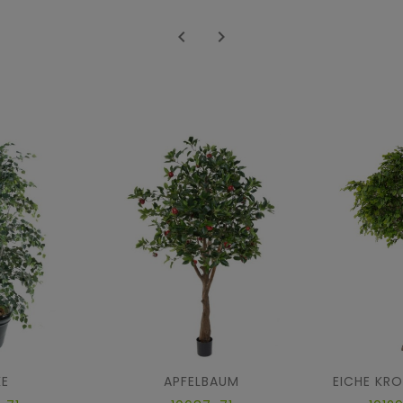


KE
APFELBAUM