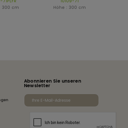
9-71PLFR
10109-71
1
: 300 cm
Höhe : 300 cm
Höh
Abonnieren Sie unseren
Newsletter
ngen