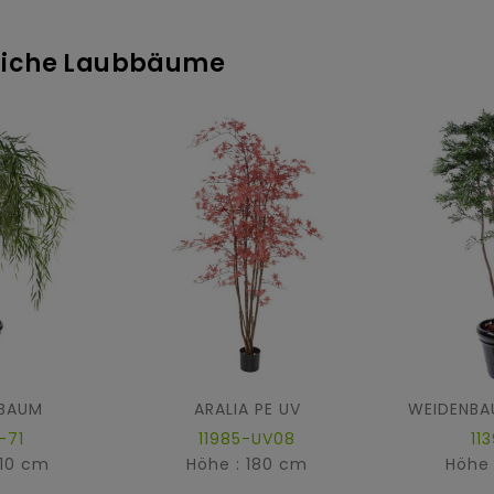
stliche Laubbäume
BAUM
ARALIA PE UV
-71
11985-UV08
11
210 cm
Höhe : 180 cm
Höhe 