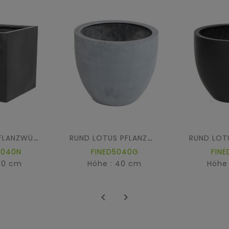
KUBISCHER PFLANZWÜRFEL FIBER
RUND LOTUS PFLANZWÜRFEL FIBER
4040N
FINED5040G
FIN
40 cm
Höhe : 40 cm
Höhe

