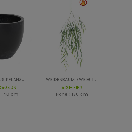
RUND LOTUS PFLANZWÜRFEL FIBER
WEIDENBAUM ZWEIG 130 FR – Feuerbeständig
ED5040N
5121-71FR
 : 40 cm
Höhe : 130 cm