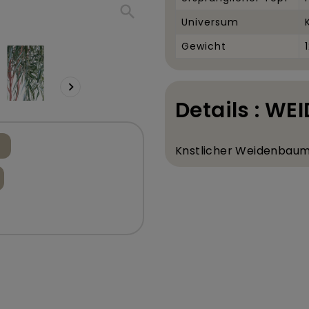
search
Universum
Gewicht

Details : W
K
nstlicher Weidenbaum