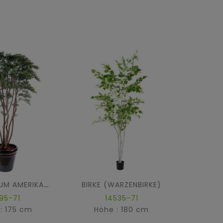
BIRKE (WARZENBIRKE)
WEIDENBAUM AMERIKANISCH PLAST
395-71
14535-71
: 175 cm
Höhe : 180 cm
Hö