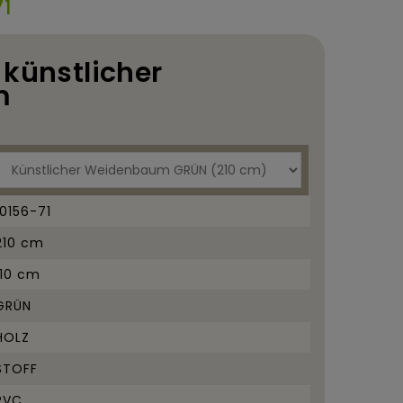
71
 künstlicher
m
10156-71
210 cm
110 cm
GRÜN
HOLZ
STOFF
PVC