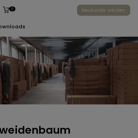
0
Neukunde werden
ownloads
r weidenbaum