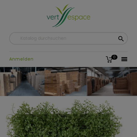

0

Anmelden