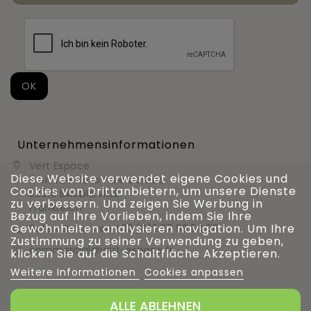
Unternehmensinformationen
Vert Espace

Diese Website verwendet eigene Cookies und
11 bis rue de la haie bardée
Cookies von Drittanbietern, um unsere Dienste
28310 BAUDREVILLE
zu verbessern. Und zeigen Sie Werbung in
Frankreich
Bezug auf Ihre Vorlieben, indem Sie Ihre
Gewohnheiten analysieren navigation. Um Ihre
Rufen Sie uns an
+33 (0)2 37 99 54 56

Zustimmung zu seiner Verwendung zu geben,
commercial@vert-espace.fr

klicken Sie auf die Schaltfläche Akzeptieren.
Weitere Informationen
Cookies anpassen
ALLE ABLEHNEN