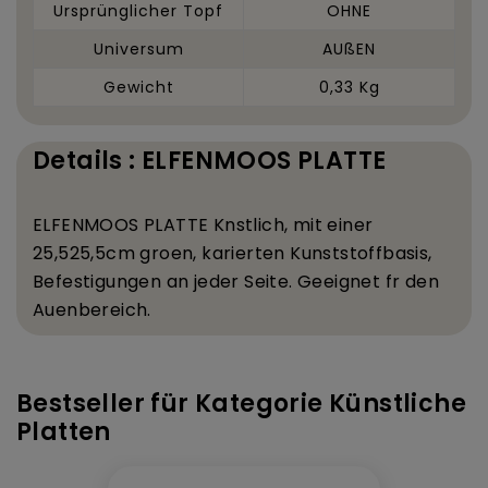
Ursprünglicher Topf
OHNE
Universum
AUßEN
Gewicht
0,33 Kg
Details : ELFENMOOS PLATTE
ELFENMOOS PLATTE K
nstlich, mit einer
25,5
25,5
cm gro
en, karierten Kunststoffbasis,
Befestigungen an jeder Seite. Geeignet f
r den
Au
enbereich.
Bestseller für Kategorie Künstliche
Platten