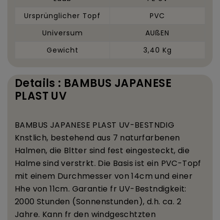
Ursprünglicher Topf
PVC
Universum
AUßEN
Gewicht
3,40 Kg
Details : BAMBUS JAPANESE
PLAST UV
BAMBUS JAPANESE PLAST UV-BEST
NDIG
K
nstlich, bestehend aus 7 naturfarbenen
Halmen, die Bl
tter sind fest eingesteckt, die
Halme sind verst
rkt. Die Basis ist ein PVC-Topf
mit einem Durchmesser von 14
cm und einer
H
he von 11
cm. Garantie f
r UV-Best
ndigkeit:
2000 Stunden (Sonnenstunden), d.
h. ca. 2
Jahre. Kann f
r den windgesch
tzten