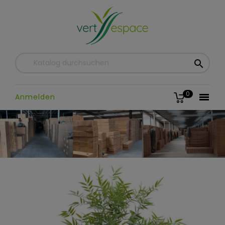

0

Anmelden