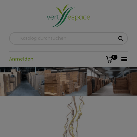

0

Anmelden