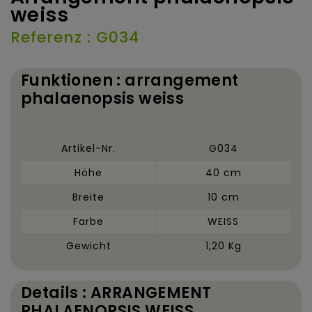
weiss
Referenz : G034
Funktionen : arrangement
phalaenopsis weiss
Artikel-Nr.
G034
Höhe
40 cm
Breite
10 cm
Farbe
WEISS
Gewicht
1,20 Kg
Details : ARRANGEMENT
PHALAENOPSIS WEISS