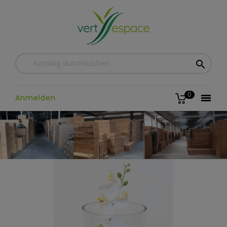

0

Anmelden