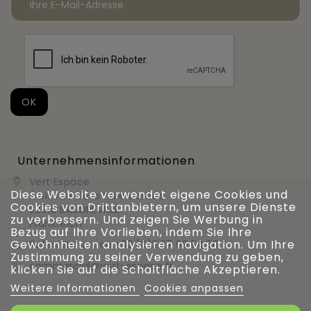
Unternehmensinformationen
Vert Espace

Diese Website verwendet eigene Cookies und
11 bis rue de la haie bardée
Cookies von Drittanbietern, um unsere Dienste
28310 BAUDREVILLE
zu verbessern. Und zeigen Sie Werbung in
Frankreich
Bezug auf Ihre Vorlieben, indem Sie Ihre
Gewohnheiten analysieren navigation. Um Ihre
Rufen Sie uns an
+33 (0)2 37 99 54 56

Zustimmung zu seiner Verwendung zu geben,
commercial@vert-espace.fr

klicken Sie auf die Schaltfläche Akzeptieren.
Weitere Informationen
Cookies anpassen