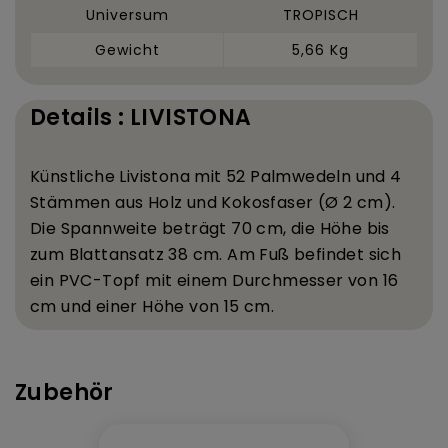
Universum
TROPISCH
Gewicht
5,66 Kg
Details : LIVISTONA
K
ü
nstliche Livistona mit 52 Palmwedeln und 4
St
ä
mmen aus Holz und Kokosfaser (
Ø
2 cm).
Die Spannweite betr
ä
gt 70 cm, die H
ö
he bis
zum Blattansatz 38 cm. Am Fu
ß
befindet sich
ein PVC-Topf mit einem Durchmesser von 16
cm und einer H
ö
he von 15 cm.
Zubehör