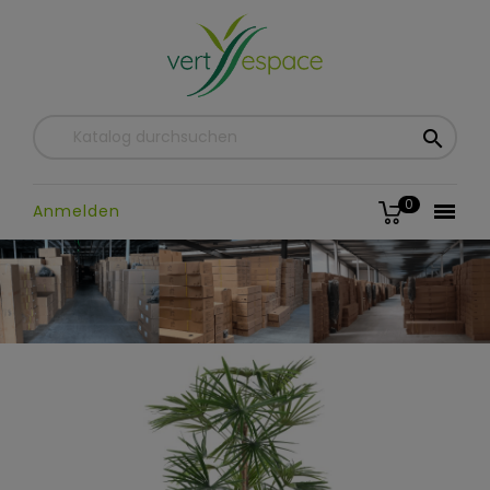

0

Anmelden