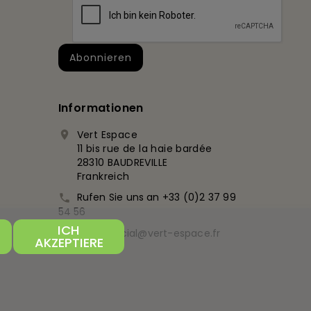
Informationen
Vert Espace

11 bis rue de la haie bardée
28310 BAUDREVILLE
Frankreich
Rufen Sie uns an
+33 (0)2 37 99

54 56
ICH
commercial@vert-espace.fr

AKZEPTIERE