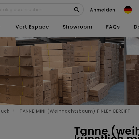

Anmelden
Vert Espace
Showroom
FAQs
D

muck
TANNE MINI (Weihnachtsbaum) FINLEY BEREIFT
Tanne (we