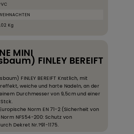
PVC
WEIHNACHTEN
1,02 Kg
NNE MINI
baum) FINLEY BEREIFT
sbaum) FINLEY BEREIFT K
nstlich, mit
reffekt, weiche und harte Nadeln, an der
 einem Durchmesser von 9,5
cm und einer
 St
ck.
 Europ
ische Norm EN 71-2 (Sicherheit von
 Norm NFS54-200: Schutz von
durch Dekret Nr.?91-1175.