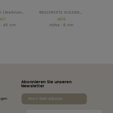
TANNE MINI (Weihnachtsbaum) ALLISON
BRUCHFESTE GOLDENE KUGEL – Verschiedene Größen (Box Mit 30 Stück)
N117
N513
 : 45 cm
Höhe : 6 cm
Hö
Abonnieren Sie unseren
Newsletter
ngen