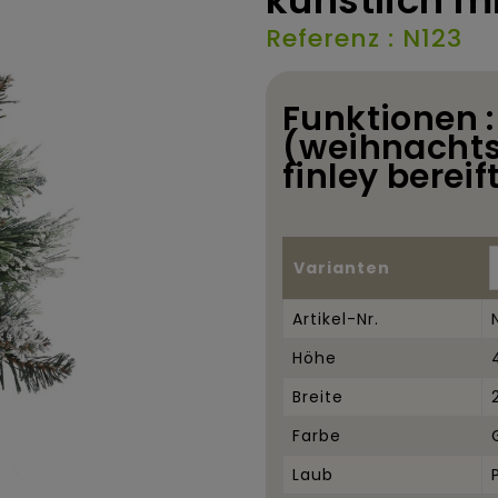
künstlich mi
Referenz : N123
Funktionen :
(weihnachts
finley bereif
Varianten
Artikel-Nr.
Höhe
Breite
Farbe
Laub