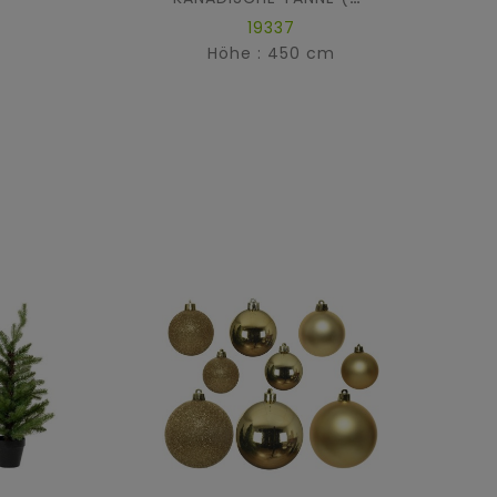
19337
Höhe : 450 cm