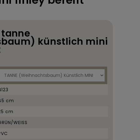
ni finley bereift
 tanne
baum) künstlich mini
t
N123
45 cm
25 cm
GRÜN/WEISS
PVC