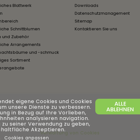
liches Blattwerk
Downloads
en
Datenschutzmanagement
nbereich
Sitemap
liche Schnittblumen
Kontaktieren Sie uns
n und Zubehör
liche Arrangements
nachtsbäume und -schmuck
iges Sortiment
erangebote
endet eigene Cookies und Cookies
ALLE
 um unsere Dienste zu verbessern.
ABLEHNEN
ng in Bezug auf Ihre Vorlieben,
hnheiten analysieren navigation.
 zu seiner Verwendung zu geben,
Schaltfläche Akzeptieren.
Verwaltung von Cookies
n
Cookies anpassen