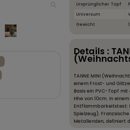
search
Ursprünglicher Topf
Universum
Gewicht
Details : TA
(Weihnachts
TANNE MINI (Weihnacht
einem Frost- und Glitze
Basis ein PVC-Topf mit
H
he von 10
cm. In einem
Entflammbarkeitstest:
Spielzeug). Franz
sische
Metallenden, definiert 