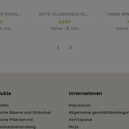
BRUCHSICHERE KUGELN GEMISCHT (30er-Packung)
ROTE GLASKUGELN GLÄNZEND (6er-Packung)
00
N409
 6 cm
Höhe : 6 cm
Höhe


dukte
Unternehmen
iten
Impressum
liche Bäume und Sträucher
Allgemeine geschäftsbedingu
liche Pflanzen mit
Vert Espace
rschutzbehandlung
FAQs