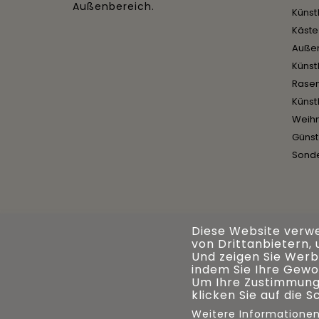
Außenbereich.
Künst
Käst
Auße
Künst
Rase
Künst
Weih
Günst
Sond
Diese Website verw
von Drittanbietern,
Und zeigen Sie Werbu
indem Sie Ihre Gewo
Um Ihre Zustimmung
klicken Sie auf die 
Weitere Informatione