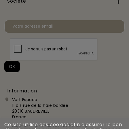
Société

Information
Vert Espace

11 bis rue de la haie bardée
28310 BAUDREVILLE
France
Ce site utilise des cookies afin d'assurer le bon
Appelez-nous :
+33 (0)2 37 99 54 56
