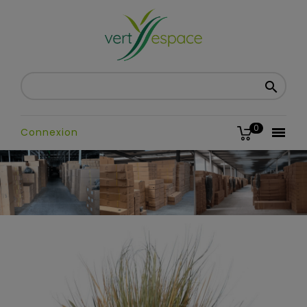

0

Connexion