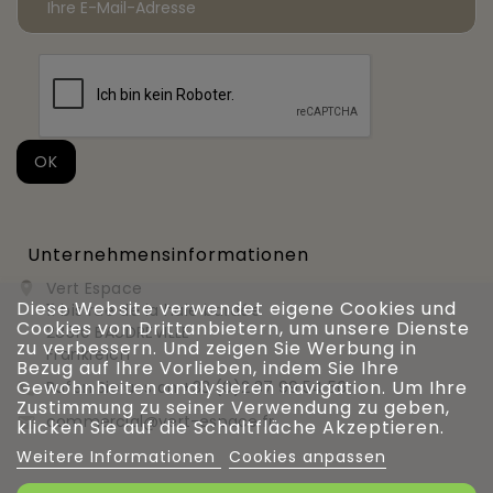
Unternehmensinformationen
Vert Espace

Diese Website verwendet eigene Cookies und
11 bis rue de la haie bardée
Cookies von Drittanbietern, um unsere Dienste
28310 BAUDREVILLE
zu verbessern. Und zeigen Sie Werbung in
Frankreich
Bezug auf Ihre Vorlieben, indem Sie Ihre
Gewohnheiten analysieren navigation. Um Ihre
Rufen Sie uns an
+33 (0)2 37 99 54 56

Zustimmung zu seiner Verwendung zu geben,
commercial@vert-espace.fr

klicken Sie auf die Schaltfläche Akzeptieren.
Weitere Informationen
Cookies anpassen