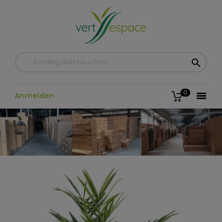

0

Anmelden