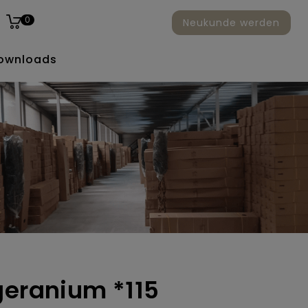
0
Neukunde werden
ownloads
geranium *115