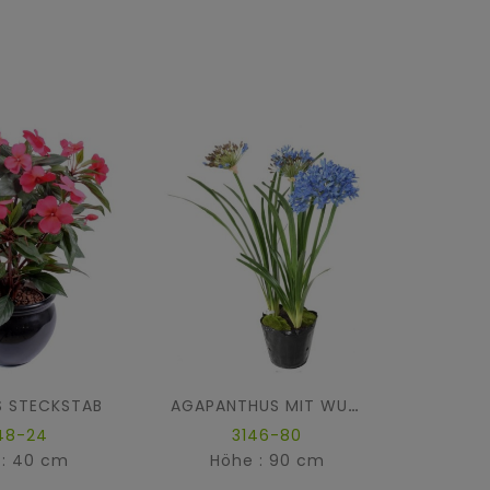
S STECKSTAB
AGAPANTHUS MIT WURZELBALLEN
48-24
3146-80
2
 : 40 cm
Höhe : 90 cm
Hö