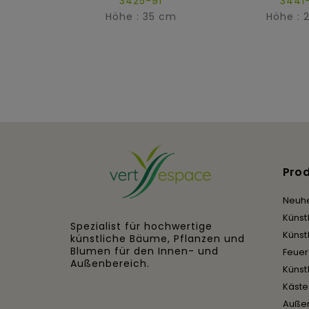
3425-91
3441
Höhe : 35 cm
Höhe : 
Pro
Neuhe
Künst
Spezialist für hochwertige
Künst
künstliche Bäume, Pflanzen und
Blumen für den Innen- und
Feue
Außenbereich.
Künst
Käst
Auße