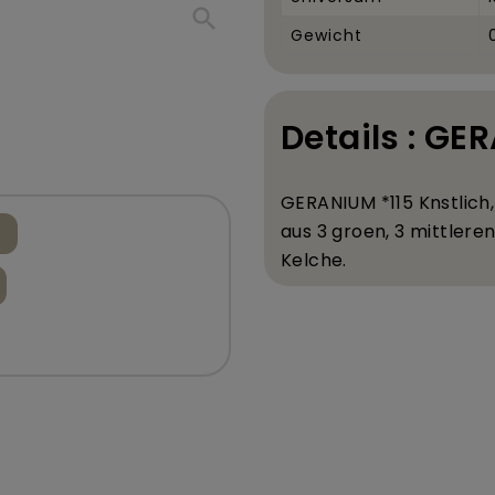
search
Gewicht
Details : GE
GERANIUM *115 K
nstlich
aus 3 gro
en, 3 mittleren
Kelche.