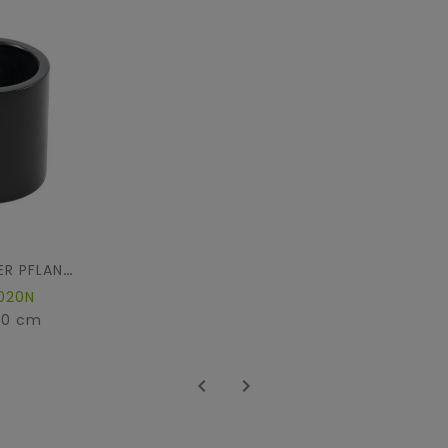
ZYLINDRISCHER PFLANZTOPF FIBER
020N
20 cm

