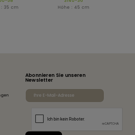
60-58
3140-36
 : 35 cm
Höhe : 45 cm
Hö
Abonnieren Sie unseren
Newsletter
ngen