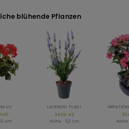
tliche blühende Pflanzen
UM UV
LAVENDEL PLAST
IMPATIEN
UV91
3429-49
35
35 cm
Höhe : 52 cm
Höhe