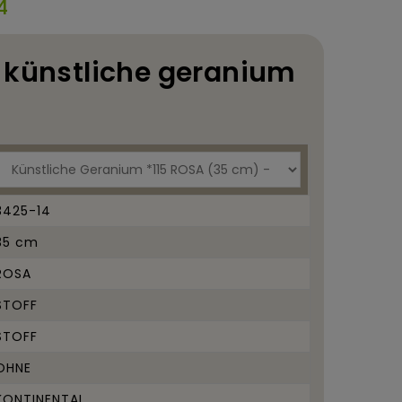
4
: künstliche geranium
3425-14
35 cm
ROSA
STOFF
STOFF
OHNE
KONTINENTAL