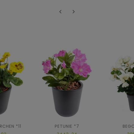


RCHEN *11
PETUNIE *7
BEGO