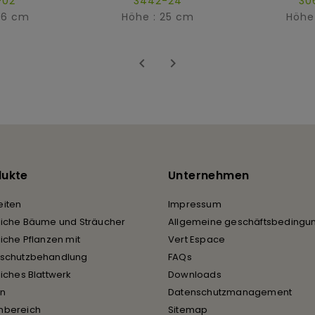
-02
3442-24
30
26 cm
Höhe : 25 cm
Höhe


dukte
Unternehmen
iten
Impressum
liche Bäume und Sträucher
Allgemeine geschäftsbedingu
liche Pflanzen mit
Vert Espace
rschutzbehandlung
FAQs
liches Blattwerk
Downloads
en
Datenschutzmanagement
nbereich
Sitemap