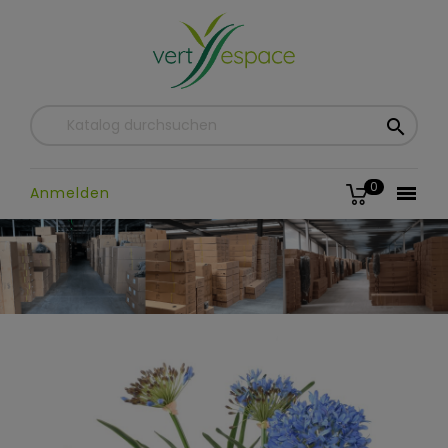

0

Anmelden