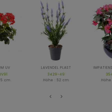
UM UV
LAVENDEL PLAST
IMPATIEN
UV91
3429-49
35
35 cm
Höhe : 52 cm
Höhe

