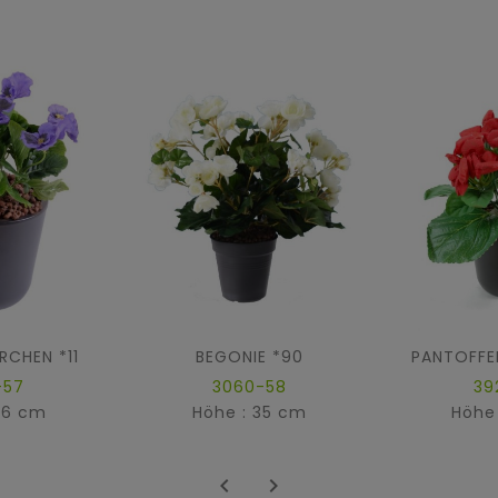
RCHEN *11
BEGONIE *90
-57
3060-58
39
26 cm
Höhe : 35 cm
Höhe

