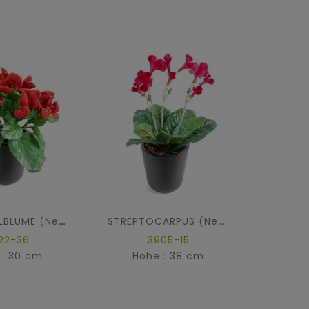
PANTOFFELBLUME (Netto-Aktionspreis)
STREPTOCARPUS (Netto-Aktionspreis)
22-36
3905-15
 : 30 cm
Höhe : 38 cm
Hö