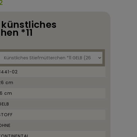
2
 künstliches
hen *11
3441-02
26 cm
16 cm
GELB
STOFF
OHNE
KONTINENTAL