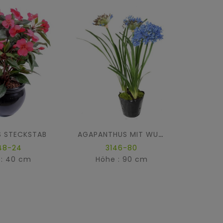
S STECKSTAB
AGAPANTHUS MIT WURZELBALLEN
48-24
3146-80
2
 : 40 cm
Höhe : 90 cm
Hö