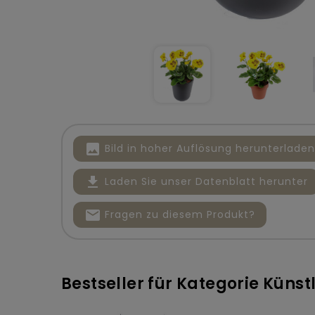
image
Bild in hoher Auflösung herunterladen
file_download
Laden Sie unser Datenblatt herunter
mail
Fragen zu diesem Produkt?
Bestseller für Kategorie Küns