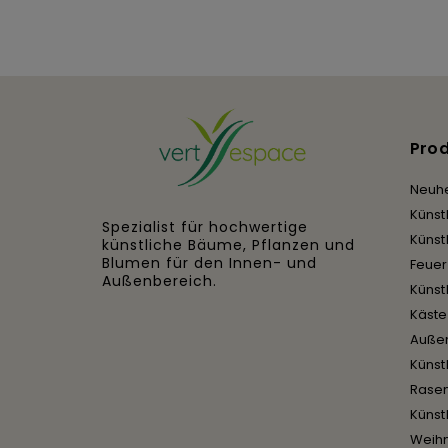
Pro
Neuhe
Künst
Spezialist für hochwertige
Künst
künstliche Bäume, Pflanzen und
Blumen für den Innen- und
Feue
Außenbereich.
Künst
Käst
Auße
Künst
Rase
Künst
Weih