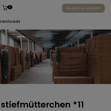
0
Neukunde werden
ownloads
 stiefmütterchen *11