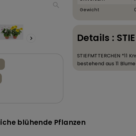
search
Gewicht
Details : ST

STIEFM
TTERCHEN *11 K
n
bestehend aus 11 Blume
tliche blühende Pflanzen