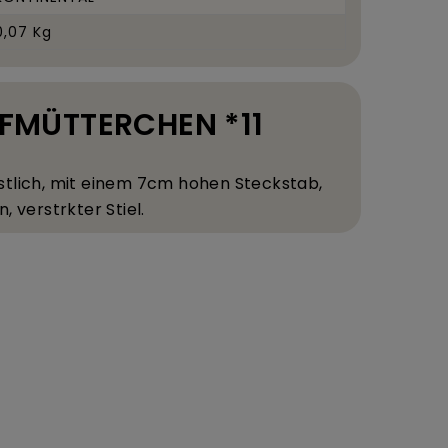
0,07 Kg
IEFMÜTTERCHEN *11
stlich, mit einem 7
cm hohen Steckstab,
n, verst
rkter Stiel.