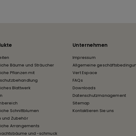
dukte
Unternehmen
iten
Impressum
liche Bäume und Sträucher
Allgemeine geschäftsbedingu
liche Pflanzen mit
Vert Espace
rschutzbehandlung
FAQs
liches Blattwerk
Downloads
en
Datenschutzmanagement
nbereich
Sitemap
liche Schnittblumen
Kontaktieren Sie uns
n und Zubehör
liche Arrangements
nachtsbäume und -schmuck