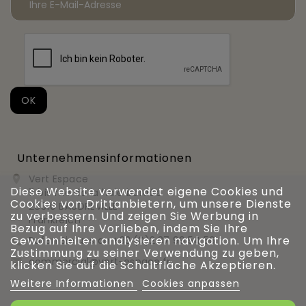
Unternehmensinformationen
Vert Espace

Diese Website verwendet eigene Cookies und
11 bis rue de la haie bardée
Cookies von Drittanbietern, um unsere Dienste
28310 BAUDREVILLE
zu verbessern. Und zeigen Sie Werbung in
Frankreich
Bezug auf Ihre Vorlieben, indem Sie Ihre
Gewohnheiten analysieren navigation. Um Ihre
Rufen Sie uns an
+33 (0)2 37 99 54 56

Zustimmung zu seiner Verwendung zu geben,
commercial@vert-espace.fr

klicken Sie auf die Schaltfläche Akzeptieren.
Weitere Informationen
Cookies anpassen