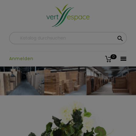

0

Anmelden