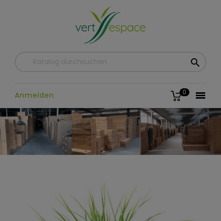

0

Anmelden