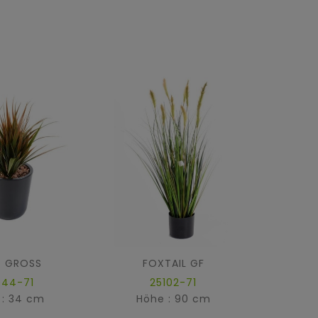
S GROSS
FOXTAIL GF
ZIERG
044-71
25102-71
 : 34 cm
Höhe : 90 cm
Hö