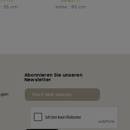
177-71
25142-71
 : 55 cm
Höhe : 90 cm
Hö
Abonnieren Sie unseren
Newsletter
ngen