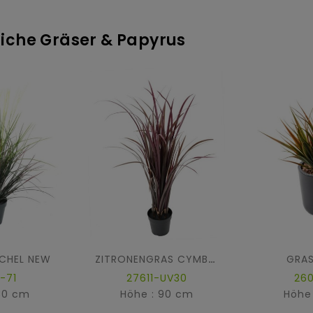
tliche Gräser & Papyrus
CHEL NEW
GRA
ZITRONENGRAS CYMBOPOGNON CITRATUS
-71
27611-UV30
26
80 cm
Höhe : 90 cm
Höhe