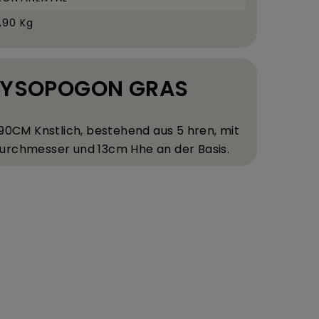
1,90 Kg
HRYSOPOGON GRAS
90
CM K
nstlich, bestehend aus 5
hren, mit
urchmesser und 13
cm H
he an der Basis.