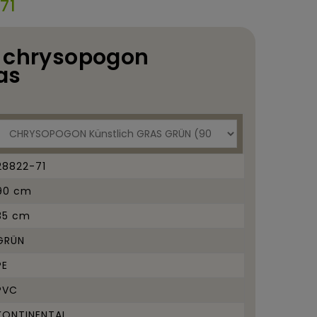
71
: chrysopogon
as
28822-71
90 cm
35 cm
GRÜN
PE
PVC
KONTINENTAL