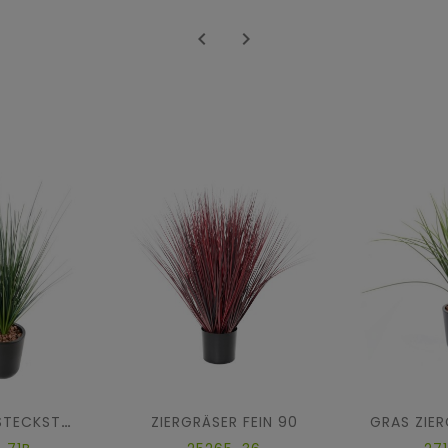


ZIERGRÄSER FEIN 90
ZIERGRÄSER STECKSTAB GROSS (Netto-Aktionspreis)