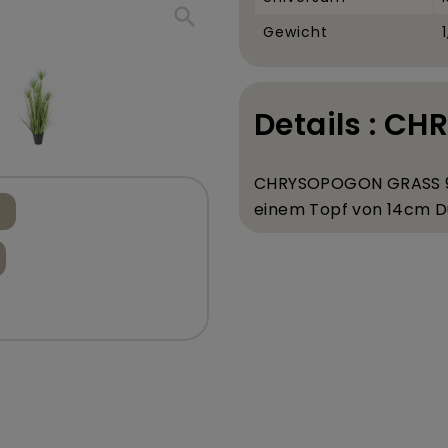
search
Gewicht
Details : C
CHRYSOPOGON GRASS 
einem Topf von 14
cm D