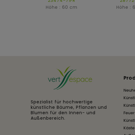
23474-71FR
28772
Höhe : 60 cm
Höhe : 
Pro
Neuhe
Künst
Spezialist für hochwertige
Künst
künstliche Bäume, Pflanzen und
Blumen für den Innen- und
Feue
Außenbereich.
Künst
Käst