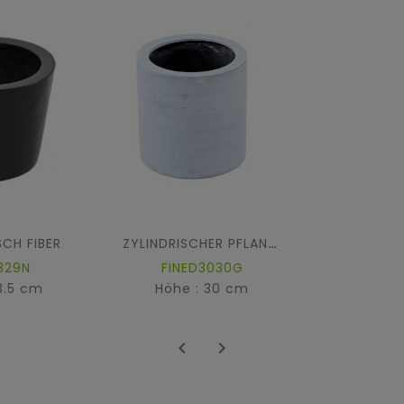
CH FIBER
ZYLINDRISCHER PFLANZTOPF FIBER
329N
FINED3030G
3.5 cm
Höhe : 30 cm

