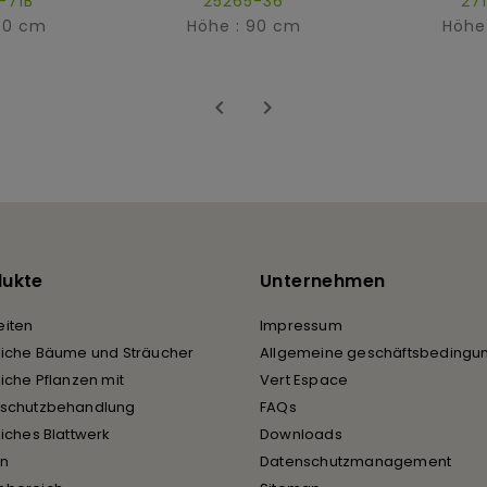
-71B
25265-36
27
60 cm
Höhe : 90 cm
Höhe


dukte
Unternehmen
iten
Impressum
liche Bäume und Sträucher
Allgemeine geschäftsbedingu
liche Pflanzen mit
Vert Espace
rschutzbehandlung
FAQs
liches Blattwerk
Downloads
en
Datenschutzmanagement