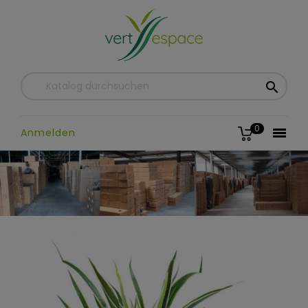

0

Anmelden