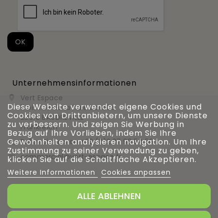
Unternehmensinformationen
Vert Espace

Diese Website verwendet eigene Cookies und
11 bis rue de la haie bardée
Cookies von Drittanbietern, um unsere Dienste
28310 BAUDREVILLE
zu verbessern. Und zeigen Sie Werbung in
Frankreich
Bezug auf Ihre Vorlieben, indem Sie Ihre
Gewohnheiten analysieren navigation. Um Ihre
Rufen Sie uns an
+33 (0)2 37 99 54 56

Zustimmung zu seiner Verwendung zu geben,
commercial@vert-espace.fr

klicken Sie auf die Schaltfläche Akzeptieren.
Weitere Informationen
Cookies anpassen
ALLE ABLEHNEN
Verwaltung von Cookies