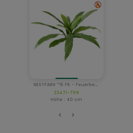
NESTFARN *15 FR – Feuerbeständig
23471-71FR
Höhe : 40 cm

