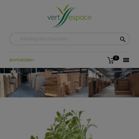

0

Anmelden