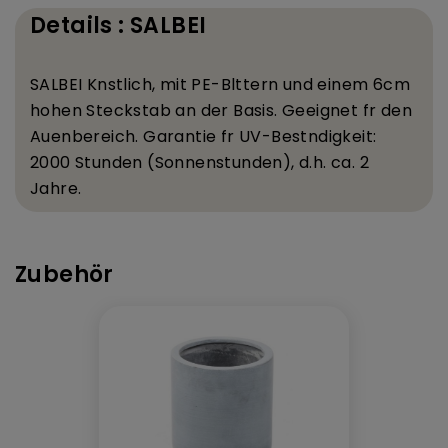
Details : SALBEI
SALBEI K
nstlich, mit PE-Bl
ttern und einem 6
cm
hohen Steckstab an der Basis. Geeignet f
r den
Au
enbereich. Garantie f
r UV-Best
ndigkeit:
2000 Stunden (Sonnenstunden), d.
h. ca. 2
Jahre.
Zubehör