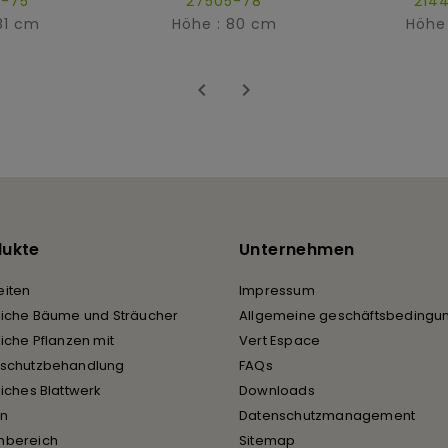
-75
27505-78
214
81 cm
Höhe : 80 cm
Höhe


dukte
Unternehmen
iten
Impressum
liche Bäume und Sträucher
Allgemeine geschäftsbedingu
liche Pflanzen mit
Vert Espace
rschutzbehandlung
FAQs
liches Blattwerk
Downloads
en
Datenschutzmanagement
nbereich
Sitemap