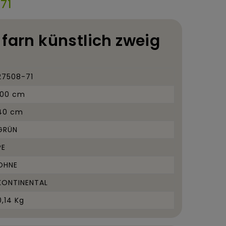
71
 farn künstlich zweig
27508-71
100 cm
40 cm
GRÜN
PE
OHNE
KONTINENTAL
0,14 Kg