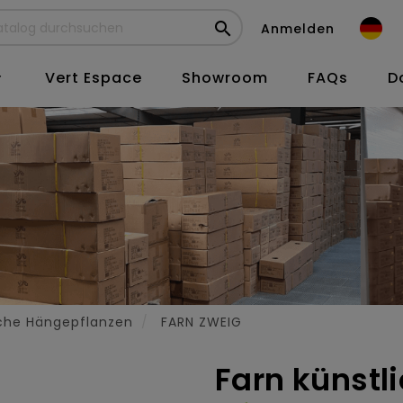

Anmelden
Vert Espace
Showroom
FAQs
D

iche Hängepflanzen
FARN ZWEIG
Farn künstl