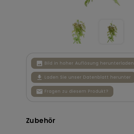
image
Bild in hoher Auflösung herunterladen
file_download
Laden Sie unser Datenblatt herunter
mail
Fragen zu diesem Produkt?
Zubehör