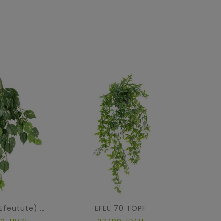
EFEU 70 TOPF
M
POTHOS (Efeutute) HÄNGEKUNSTPFLANZE 95 UV-BESTÄNDIG