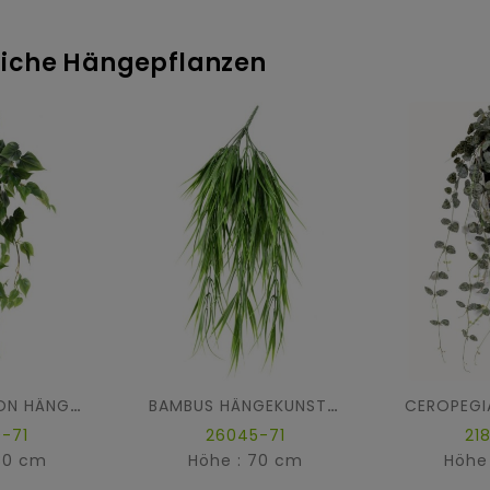
tliche Hängepflanzen
PHILODENDRON HÄNGEKUNSTPFLANZE
BAMBUS HÄNGEKUNSTPFLANZE
-71
26045-71
21
80 cm
Höhe : 70 cm
Höhe