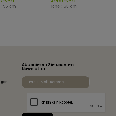
43-UV71
27499-UV71
 : 95 cm
Höhe : 68 cm
Hö
Abonnieren Sie unseren
Newsletter
ngen