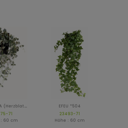
EFEU *504
CEROPEGIA (Herzblattpflanze)
875-71
23493-71
 : 60 cm
Höhe : 60 cm
Hö