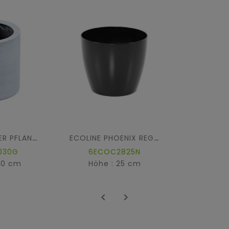
ZYLINDRISCHER PFLANZTOPF FIBER
ECOLINE PHOENIX REGULAR PFLANZGEFÄSS
030G
6ECOC2825N
30 cm
Höhe : 25 cm

