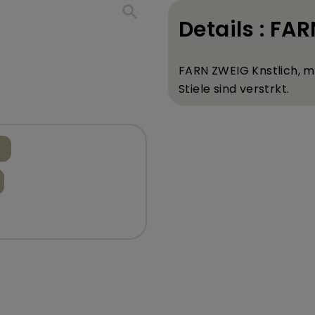
search
Details : FA
FARN ZWEIG K
nstlich, m
Stiele sind verst
rkt.